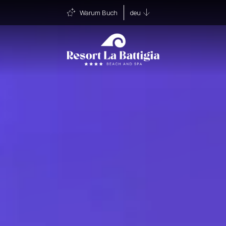
Warum Buch
deu
eng
Kostenloses Upgrade
ita
fra
deu